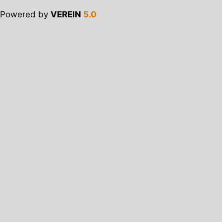
Powered by
VEREIN
5.0
Verein
Der Verein
Vorstand
Mitgliedschaft
Downloads
Angebote
Notfallhilfe
Notfallhilfe
Einsätze
Einsatz-Archiv
Beiträge
Termine
Spenden
Blut spenden
Geld spenden