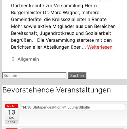
Gärtner konnte zur Versammlung Herrn
Bürgermeister Dr. Marc Wagner, mehrere
Gemeinderäte, die Kreissozialleiterin Renate
Mohr sowie aktive Mitglieder aus den Bereichen
Bereitschaft, Jugendrotkreuz und Sozialarbeit
begrüßen. Die Versammlung startete mit den
Berichten aller Abteilungen über …
Weiterlesen
Kategorien
Allgemein
Suchen
nach:
Bevorstehende Veranstaltungen
AUG.
14:30
Blutspendeaktion
@ Lußhardthalle
13
Do.
2026