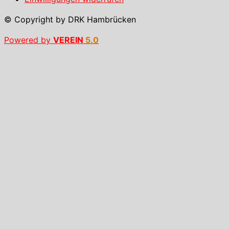
© Copyright by DRK Hambrücken
Powered by
VEREIN
5.0
Verein
Der Verein
Vorstand
Mitgliedschaft
Downloads
Angebote
Notfallhilfe
Notfallhilfe
Einsätze
Einsatz-Archiv
Beiträge
Termine
Spenden
Blut spenden