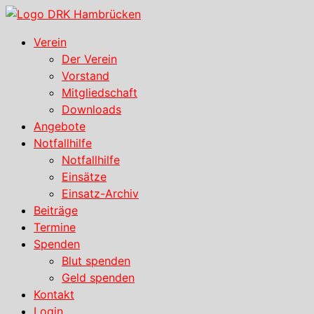
Zum
Inhalt
Verein
springen
Der Verein
Vorstand
Mitgliedschaft
Downloads
Angebote
Notfallhilfe
Notfallhilfe
Einsätze
Einsatz-Archiv
Beiträge
Termine
Spenden
Blut spenden
Geld spenden
Kontakt
Login